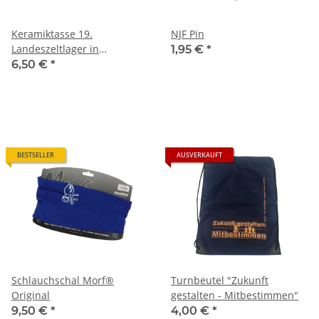
Keramiktasse 19.
NJF Pin
Landeszeltlager in
1,95 €
*
Halvestorf
6,50 €
*
BESTSELLER
AUSVERKAUFT
Schlauchschal Morf®
Turnbeutel "Zukunft
Original
gestalten - Mitbestimmen"
9,50 €
*
4,00 €
*