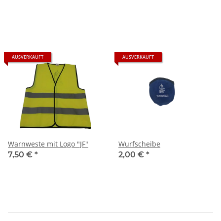
AUSVERKAUFT
AUSVERKAUFT
Warnweste mit Logo "JF"
Wurfscheibe
7,50 €
*
2,00 €
*