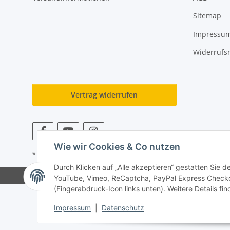
Sitemap
Impressu
Widerrufs
Vertrag widerrufen
Wie wir Cookies & Co nutzen
* Alle Preise inkl. gesetzlicher USt., zzgl.
Versand
Durch Klicken auf „Alle akzeptieren“ gestatten Sie 
YouTube, Vimeo, ReCaptcha, PayPal Express Checkou
(Fingerabdruck-Icon links unten). Weitere Details fi
Impressum
|
Datenschutz