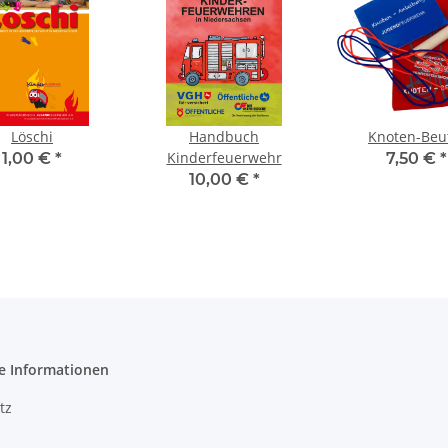
Löschi
Handbuch
Knoten-Beu
Kinderfeuerwehr
1,00 €
*
7,50 €
*
10,00 €
*
e Informationen
tz