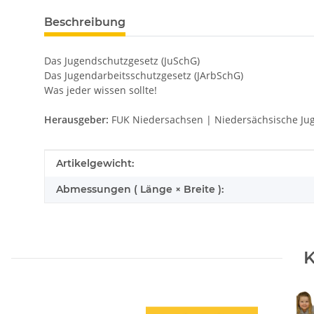
Beschreibung
Das Jugendschutzgesetz (JuSchG)
Das Jugendarbeitsschutzgesetz (JArbSchG)
Was jeder wissen sollte!
Herausgeber:
FUK Niedersachsen | Niedersächsische Jug
Produkteigenschaft
Wert
Artikelgewicht:
Abmessungen ( Länge × Breite ):
K