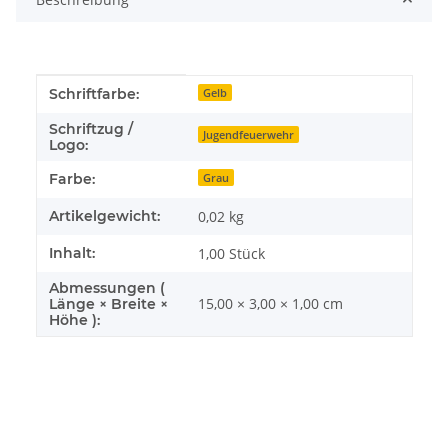
Produkteigenschaft
Wert
Schriftfarbe:
Gelb
Schriftzug /
Jugendfeuerwehr
Logo:
Farbe:
Grau
Artikelgewicht:
0,02
kg
Inhalt:
1,00 Stück
Abmessungen (
15,00 × 3,00 × 1,00 cm
Länge × Breite ×
Höhe ):