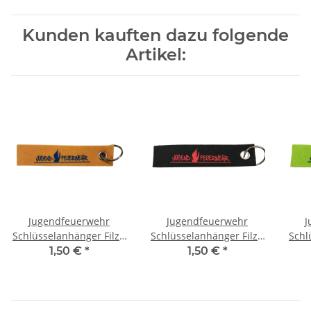
Kunden kauften dazu folgende
Artikel:
Jugendfeuerwehr
Jugendfeuerwehr
J
Schlüsselanhänger Filz -
Schlüsselanhänger Filz -
Schl
gelb
schwarz
1,50 €
*
1,50 €
*